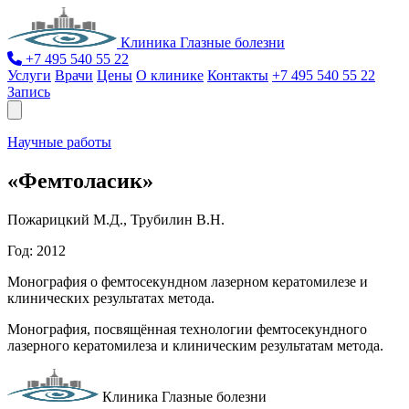
Клиника Глазные болезни
+7 495 540 55 22
Услуги
Врачи
Цены
О клинике
Контакты
+7 495 540 55 22
Запись
Научные работы
«Фемтоласик»
Пожарицкий М.Д., Трубилин В.Н.
Год: 2012
Монография о фемтосекундном лазерном кератомилезе и
клинических результатах метода.
Монография, посвящённая технологии фемтосекундного
лазерного кератомилеза и клиническим результатам метода.
Клиника Глазные болезни