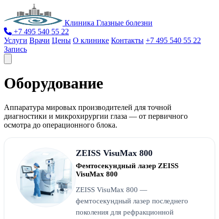
Клиника Глазные болезни
+7 495 540 55 22
Услуги
Врачи
Цены
О клинике
Контакты
+7 495 540 55 22
Запись
Оборудование
Аппаратура мировых производителей для точной
диагностики и микрохирургии глаза — от первичного
осмотра до операционного блока.
ZEISS VisuMax 800
Фемтосекундный лазер ZEISS
VisuMax 800
ZEISS VisuMax 800 —
фемтосекундный лазер последнего
поколения для рефракционной