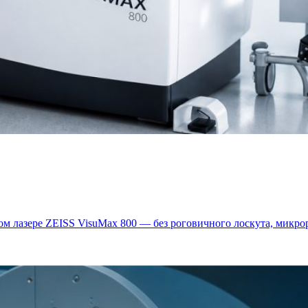
м лазере ZEISS VisuMax 800 — без роговичного лоскута, микрор