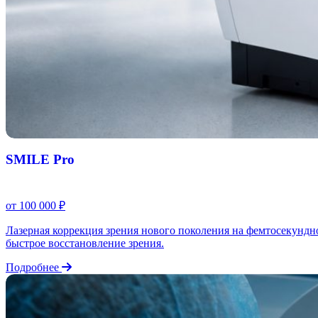
SMILE Pro
от 100 000 ₽
Лазерная коррекция зрения нового поколения на фемтосекундно
быстрое восстановление зрения.
Подробнее