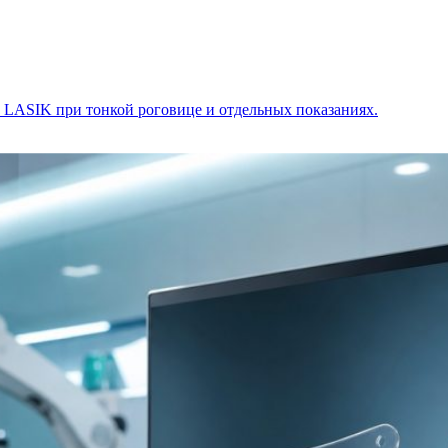
 LASIK при тонкой роговице и отдельных показаниях.