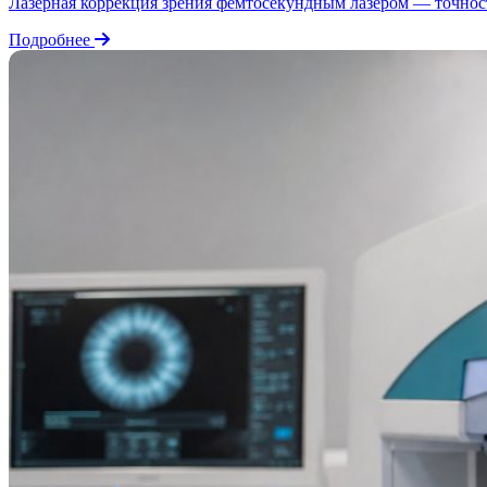
Лазерная коррекция зрения фемтосекундным лазером — точност
Подробнее