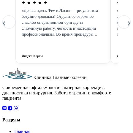
★
★
★
★
★
★
★
★
«Делала здесь ФемтоЛасик — результатом
«Клиника
безумно довольна! Отдельное огромное
специали
спасибо операционной бригаде за
диагност
слаженную работу, четкость и настоящий
высокоте
профессионализм. Во время процедуры
помогли,
чувствовала себя спокойно, все прошло
рекоменд
идеально. И, конечно, хочу отметить врача
Джамбулата Мусаевича Нурмахаджиева —
Яндекс.Карты
Яндекс.Ка
это шикарный врач с большой буквы. Его
профессионализм виден во всем: от
диагностики до самого вмешательства. Но
самое ценное для меня — что врач всегда был
Клиника Глазные болезни
на связи и после операции, отвечал на все
Современная офтальмология: лазерная коррекция,
вопросы, поддерживал. И клиника в целом
диагностика и хирургия. Забота о зрении и комфорте
тоже очень хорошая . Всегда можно было
пациента.
позвонить и получить консультацию.
Спасибо девушкам за ресепшеном за теплое
отношение и организацию. В общем,
клиника — супер, персонал — отличный, а
Разделы
Джамбулат Мусаевич — врач от Бога.
Рекомендую всем!»
Главная