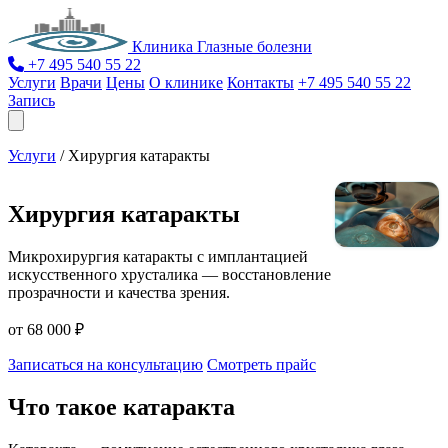
Клиника Глазные болезни
+7 495 540 55 22
Услуги
Врачи
Цены
О клинике
Контакты
+7 495 540 55 22
Запись
Услуги
/
Хирургия катаракты
Хирургия катаракты
Микрохирургия катаракты с имплантацией
искусственного хрусталика — восстановление
прозрачности и качества зрения.
от 68 000 ₽
Записаться на консультацию
Смотреть прайс
Что такое катаракта