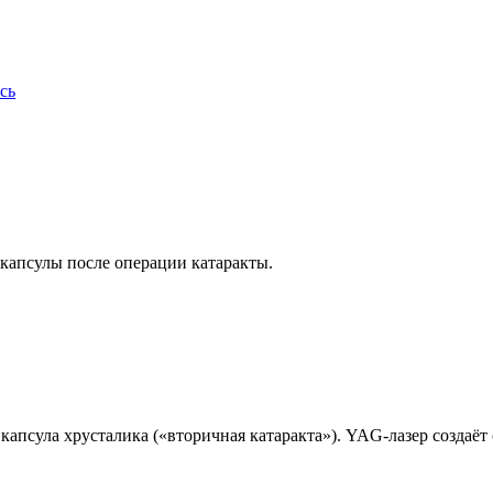
сь
капсулы после операции катаракты.
псула хрусталика («вторичная катаракта»). YAG-лазер создаёт о