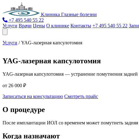
Клиника Глазные болезни
+7 495 540 55 22
Услуги
Врачи
Цены
О клинике
Контакты
+7 495 540 55 22
Запи
Услуги
/
YAG-лазерная капсулотомия
YAG-лазерная капсулотомия
YAG-лазерная капсулотомия — устранение помутнения задней 
от 26 000 ₽
Записаться на консультацию
Смотреть прайс
О процедуре
После имплантации ИОЛ со временем может помутнеть задняя ка
Когда назначают